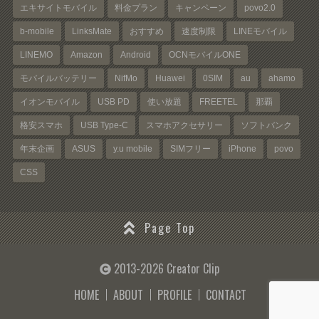
エキサイトモバイル
料金プラン
キャンペーン
povo2.0
b-mobile
LinksMate
おすすめ
速度制限
LINEモバイル
LINEMO
Amazon
Android
OCNモバイルONE
モバイルバッテリー
NifMo
Huawei
0SIM
au
ahamo
イオンモバイル
USB PD
使い放題
FREETEL
那覇
格安スマホ
USB Type-C
スマホアクセサリー
ソフトバンク
年末企画
ASUS
y.u mobile
SIMフリー
iPhone
povo
CSS
Page Top
2013-2026 Creator Clip
HOME
ABOUT
PROFILE
CONTACT