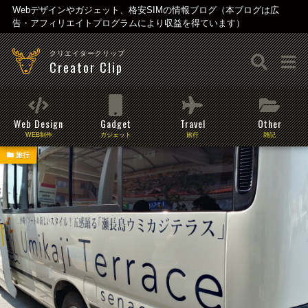
Webデザインやガジェット、格安SIMの情報ブログ（本ブログは広
告・アフィリエイトプログラムにより収益を得ています）
クリエイタークリップ
Creator Clip
Web Design
Gadget
Travel
Other
WEB制作
ガジェット
旅行
雑記
旅行