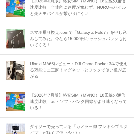
【2026年6月版】格安SIM（MVNO）18回線の通信
速度比較 全体的に速度が奮わず。NUROモバイル
と楽天モバイルが繋がりにくい
スマホ乗り換え.comで「Galaxy Z Fold7」を申し込
みしてみた。今なら15,000円キャッシュバックも付
いてくる！
Ulanzi MA66レビュー：DJI Osmo Pocket 3/4で使え
る万能ミニ三脚！マグネットとフックで使い道が広
がる
【2026年7月版】格安SIM（MVNO）18回線の通信
速度比較 au・ソフトバンク回線がより速くなって
いる！
ダイソーで売っている「カメラ三脚 フレキシブルタ
イプ」が軽くて使いやすい