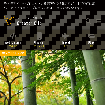
Webデザインやガジェット、格安SIMの情報ブログ（本ブログは広
告・アフィリエイトプログラムにより収益を得ています）
クリエイタークリップ
Creator Clip
Web Design
Gadget
Travel
Other
WEB制作
ガジェット
旅行
雑記
フード・ドリンク