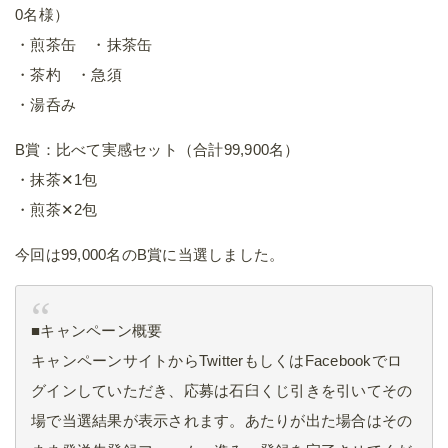
0名様）
・煎茶缶 ・抹茶缶
・茶杓 ・急須
・湯呑み
B賞：比べて実感セット（合計99,900名）
・抹茶✕1包
・煎茶✕2包
今回は99,000名のB賞に当選しました。
■キャンペーン概要
キャンペーンサイトからTwitterもしくはFacebookでロ
グインしていただき、応募は石臼くじ引きを引いてその
場で当選結果が表示されます。あたりが出た場合はその