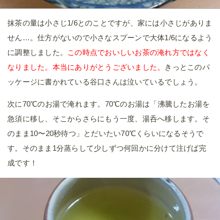
抹茶の量は小さじ1/6とのことですが、家には小さじがありま
せん…。仕方がないので小さなスプーンで大体1/6になるよう
に調整しました。
この時点でおいしいお茶の淹れ方ではなく
なりました。本当にありがとうございました。
きっとこのパ
ッケージに書かれている谷口さんは泣いているでしょう。
次に70℃のお湯で淹れます。70℃のお湯は「沸騰したお湯を
急須に移し、そこからさらにもう一度、湯呑へ移します。そ
のまま10〜20秒待つ」とだいたい70℃くらいになるそうで
す。そのまま1分蒸らして少しずつ何回かに分けて注げば完
成です！