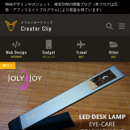
Webデザインやガジェット、格安SIMの情報ブログ（本ブログは広
告・アフィリエイトプログラムにより収益を得ています）
クリエイタークリップ
Creator Clip
Web Design
Gadget
Travel
Other
WEB制作
ガジェット
旅行
雑記
モノ