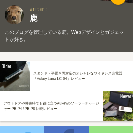
writer :
鹿
このブログを管理している鹿。Webデザインとガジェッ
トが好き。
Older
スタンド・平置き両対応のオシャレなワイヤレス充電器
「Aukey Luna LC-04」レビュー
Newer
アウトドアや災害時でも役に立つAukeyのソーラーチャージ
ャー PB-P4 / PB-P8 比較レビュー