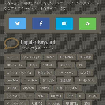
アを目指して勉強しているなかで、スマートフォンやタブレット
などのモバイルガジェットを集めています。
Popular Keyword
人気の検索キーワード
レビュー
楽天モバイル
mineo
UQ mobile
通信速度
nuroモバイル
IIJmio
Y!mobile
BIGLOBE
特価
エキサイトモバイル
料金プラン
キャンペーン
povo2.0
b-mobile
LinksMate
おすすめ
速度制限
LINEモバイル
LINEMO
Amazon
Android
OCNモバイルONE
モバイルバッテリー
NifMo
Huawei
0SIM
au
ahamo
イオンモバイル
USB PD
使い放題
FREETEL
那覇