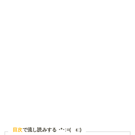
目次
で流し読みする ･*･:≡( ε:)