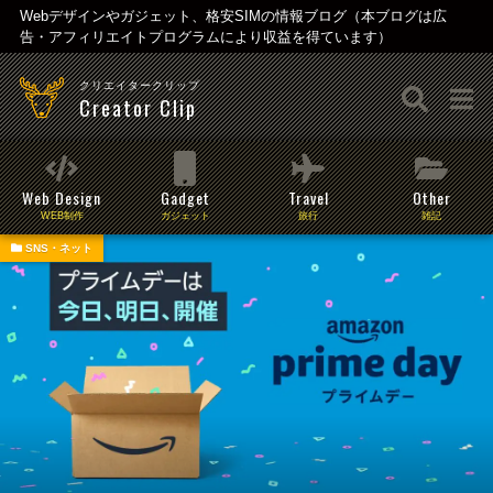
Webデザインやガジェット、格安SIMの情報ブログ（本ブログは広
告・アフィリエイトプログラムにより収益を得ています）
クリエイタークリップ
Creator Clip
Web Design
Gadget
Travel
Other
WEB制作
ガジェット
旅行
雑記
SNS・ネット