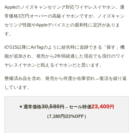
Appleのノイズキャンセリング対応ワイヤレスイヤホン。通
常価格3万円オーバーの高級イヤホンですが、ノイズキャン
セリング性能やAppleデバイスとの親和性に定評がありま
す。
iOS15以降にAirTagのように紛失時に追跡できる「探す」機
能が追加され、発売から2年弱経過した現在でも現行のワイ
ヤレスイヤホンと戦えるイヤホンだと思います。
整備済み品を含め、発売から何度か在庫切れ→復活を繰り返
しています。
30,580
23,400
▼通常価格
円
→セール特価
円
（7,180円/23%OFF）